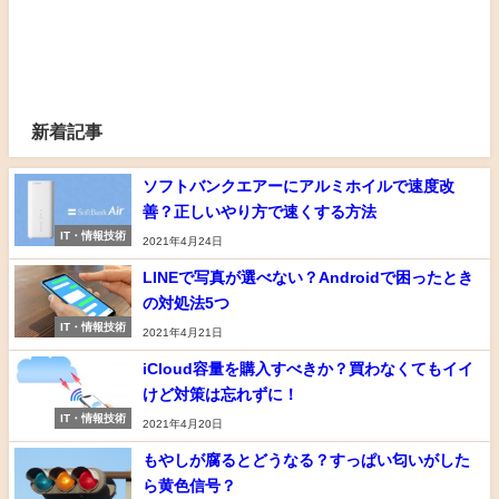
新着記事
ソフトバンクエアーにアルミホイルで速度改
善？正しいやり方で速くする方法
IT・情報技術
2021年4月24日
LINEで写真が選べない？Androidで困ったとき
の対処法5つ
IT・情報技術
2021年4月21日
iCloud容量を購入すべきか？買わなくてもイイ
けど対策は忘れずに！
IT・情報技術
2021年4月20日
もやしが腐るとどうなる？すっぱい匂いがした
ら黄色信号？