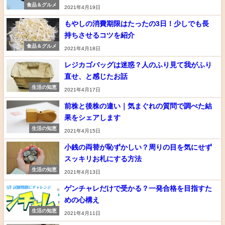
食品＆グルメ
2021年4月19日
もやしの消費期限はたったの3日！少しでも長
持ちさせるコツを紹介
食品＆グルメ
2021年4月18日
レジカゴバッグは迷惑？人のふり見て我がふり
直せ、と感じたお話
生活の知恵
2021年4月17日
前株と後株の違い｜気まぐれの質問で調べた結
果をシェアします
生活の知恵
2021年4月15日
小銭の両替が恥ずかしい？周りの目を気にせず
スッキリお札にする方法
生活の知恵
2021年4月13日
ゲンチャレだけで受かる？一発合格を目指すた
めの心構え
生活の知恵
2021年4月11日