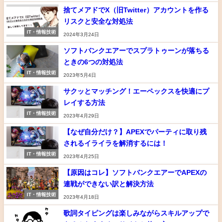
捨てメアドでX（旧Twitter）アカウントを作る
リスクと安全な対処法
IT・情報技術
2024年3月24日
ソフトバンクエアーでスプラトゥーンが落ちる
ときの6つの対処法
IT・情報技術
2023年5月4日
サクッとマッチング！エーペックスを快適にプ
レイする方法
IT・情報技術
2023年4月29日
【なぜ自分だけ？】APEXでパーティに取り残
されるイライラを解消するには！
IT・情報技術
2023年4月25日
【原因はコレ】ソフトバンクエアーでAPEXの
連戦ができない訳と解決方法
IT・情報技術
2023年4月18日
歌詞タイピングは楽しみながらスキルアップで