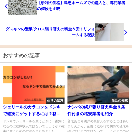
【砂利の価格】島忠ホームズでの購入と、専門業者
の値段を比較
ダスキンの壁紙/クロス張り替えの料金＆安くリフォ
ームする秘訣
おすすめの記事
生活の知恵
生活の知恵
シェリールのカラコンをドンキ
ナンバの網戸張り替え料金＆条
で確実にゲットするには？格安
件付きの格安業者を紹介
で買う方法もシェアします！
ドンキでシェリールを買うときに一番気に
普段あまり網戸の張替えをすることはあり
なるのは在庫状況ではないでしょうか？確
ませんから、必要に迫られて初めて値段を
実に買うための方法をまとめました。...
調べているのではないでしょうか？この記