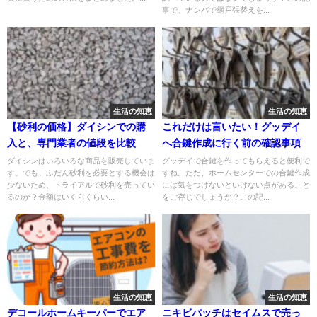
事で、ナンバで網戸張替えを...
生活の知恵
生活の知恵
【砂利の価格】ダイシンでの購
これだけは言いたい！グッデイ
入と、専門業者の値段を比較
へ合鍵作成に行く前の確認事項
ダイシンはいろいろな商品を販売していま
グッデイで合鍵を作ってもらえると便利で
す。でも、ふだん砂利を必要とする機会は
すね。ただ、ホームセンターでの合鍵作成
少ないため、トライアルで砂利を売ってい
には気をつけないといけない点があること
るのか？金額はいくらくらい...
をご存じでしょうか？この記...
生活の知恵
生活の知恵
デコールホームキーパーでエア
ニキビパッチはセイムスで売っ