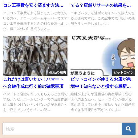
コン工事費を安く済ます方法！
てる？店舗リサーチの結果をシ
腕のいい業者を見つけるコツも
ェア
エアコン工事費を安く済ませたいと考えて
ニキビパッチを近所のセイムスで購入でき
いる方へ。デコールホームキーパーでエア
ると便利ですね。この記事で取り扱いの店
紹介
コン工事を依頼するときの料金を調べまし
舗をリサーチしました。...
た。費用以外の注意点もまと...
生活の知恵
ビットコイン
これだけは言いたい！ハマート
ビットコインが使えるお店が急
へ合鍵作成に行く前の確認事項
増中！知らないと損する最新決
済事情
ハマートで合鍵を作ってもらえると便利で
給料が上がらず退職後の資産形成に悩む
すね。ただ、ホームセンターでの合鍵作成
50代のあなたへ。ビットコインが使える
には気をつけないといけない点があること
店が急増している今、支払いながら資産形
をご存じでしょうか？この記...
成できる可能性が広がっていま...