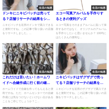
生活の知恵
生活の知恵
ドンキにニキビパッチは売って
エコー写真アルバムを手作りす
る？店舗リサーチの結果をシェ
るときの便利グッズ
ア
ニキビパッチを近所のドンキで購入できる
エコー写真をそのままアルバムに貼って保
と便利ですね。この記事で取り扱いの店舗
存するのではなく、オリジナルのアルバム
をリサーチしました。...
を手作りしたいと思いませんか？ 100均に
はたくさんの便利な...
生活の知恵
生活の知恵
これだけは言いたい！ホームワ
ニキビパッチはザグザグで売っ
イドへ合鍵作成に行く前の確認
てる？店舗リサーチの結果をシ
事項
ェア
ホームワイドで合鍵を作ってもらえると便
ニキビパッチを近所のザグザグで購入でき
利ですね。ただ、ホームセンターでの合鍵
ると便利ですね。この記事で取り扱いの店
作成には気をつけないといけない点がある
舗をリサーチしました。...
ことをご存じでしょうか？こ...