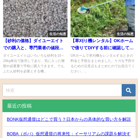
生活の知恵
生活の知恵
【砂利の価格】ダイユーエイト
【草刈り機レンタル】OKホーム
での購入と、専門業者の値段を
で借りてDIYする前に確認してお
比較
くべきリスク
ダイユーエイトはいろいろな砂利を10～
OKホームで草刈機をレンタルするときの
20kg単位で販売してあり、気に入った種
料金と手順をまとめました。ケガを予防す
類や必要量で手軽に購入できます。でも、
るための注意点もまとめたのでお役立てく
ふだん砂利を必要とする機...
ださい。...
最近の投稿
BONK仮想通貨はどこで買う？日本からの具体的な買い方を解説
BOBA（ボバ）仮想通貨の将来性：イーサリアムの課題を解決す