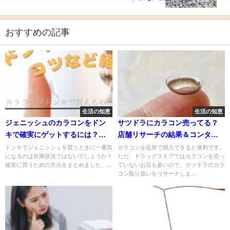
おすすめの記事
生活の知恵
生活の知恵
ジェニッシュのカラコンをドン
サツドラにカラコン売ってる？
キで確実にゲットするには？格
店舗リサーチの結果＆コンタク
安で買う方法もシェアします！
トをお得に買うコツをシェア
ドンキでジェニッシュを買うときに一番気
カラコンを近所で購入できると便利です。
になるのは在庫状況ではないでしょうか？
ただ、ドラッグストアではカラコンを売っ
確実に買うための方法をまとめました。...
ていないお店も多いので、サツドラのカラ
コン取り扱いをリサーチしま...