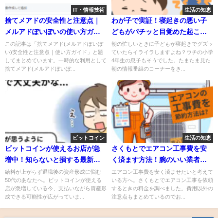
IT・情報技術
生活の知恵
捨てメアドの安全性と注意点｜
わが子で実証！寝起きの悪い子
メルアドぽいぽいの使い方ガイ
どもがパチッと目覚めた起こし
ド
方
この記事は「捨てメアド(メルアドぽいぽ
朝の忙しいときに子どもが寝起きでグズッ
い)安全性と注意点｜使い方ガイド」と題
ていたらイライラしますよね？ウチの小学
してまとめています。一時的な利用として
4年生の息子もそうでした。たまたま見た
捨てメアド(メルアドぽいぽ...
朝の情報番組のコーナーをき...
ビットコイン
生活の知恵
ビットコインが使えるお店が急
さくもとでエアコン工事費を安
増中！知らないと損する最新決
く済ます方法！腕のいい業者を
済事情
見つけるコツも紹介
給料が上がらず退職後の資産形成に悩む
エアコン工事費を安く済ませたいと考えて
50代のあなたへ。ビットコインが使える
いる方へ。さくもとでエアコン工事を依頼
店が急増している今、支払いながら資産形
するときの料金を調べました。費用以外の
成できる可能性が広がっていま...
注意点もまとめているのでお...