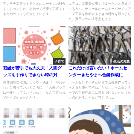
のコツも紹介！
腕のいい業者を見つけるコツも
アンテナ工事をするときのコーナンの料金
エアコン工事費を安く済ませたいと考えて
をしらべました。あわせて格安で工事をす
いる方へ。デコールホームキーパーでエア
紹介
るためのコツも紹介しています。...
コン工事を依頼するときの料金を調べまし
た。費用以外の注意点もまと...
子育て
生活の知恵
裁縫が苦手でも大丈夫！入園グ
これだけは言いたい！ホームセ
ッズを手作りできない時の対処
ンターきたやまへ合鍵作成に行
法
く前の確認事項
保育園や幼稚園がようやく決まり「やれや
ホームセンターきたやまで合鍵を作っても
れ」と思っていたところに、「入園グッズ
らえると便利ですね。ただ、ホームセンタ
は手作りしてくださいね！」なんて言われ
ーでの合鍵作成には気をつけないといけな
て困っていませんか？ ...
い点があることをご存じでし...