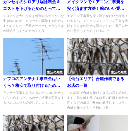
カンセキのシロアリ駆除料金＆
メイクマンでエアコン工事費を
コストを下げるためのとってお
安く済ます方法！腕のいい業者
きの方法
を見つけるコツも紹介
シロアリは大切な家を侵食するやっかいな
エアコン工事費を安く済ませたいと考えて
生き物のため、カンセキで駆除する料金を
いる方へ。メイクマンでエアコン工事を依
まとめました。予算オーバーしそうなとき
頼するときの料金を調べました。費用以外
の対処法もまとめたのでお役...
の注意点もまとめているので...
生活の知恵
生活の知恵
ナフコのアンテナ工事料金はい
【仙台エリア】合鍵作成できる
くら？格安で取り付けるための
お店の一覧
コツも紹介！
アンテナ工事をするときのナフコの料金を
この記事で合鍵を作成できるお店を紹介し
しらべめました。あわせて格安で工事をす
ます。急な鍵トラブルは家の近所や会社の
るためのコツも紹介しています。...
近くなどの鍵屋で早めに解決しましょう。
合鍵を作ってもらう時の注意...