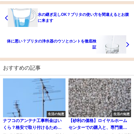
水の継ぎ足しOK？ブリタの使い方を間違えるとお腹
に来ます
体に悪い？ブリタの浄水器のウソとホントを徹底検
証
おすすめの記事
生活の知恵
生活の知恵
ナフコのアンテナ工事料金はい
【砂利の価格】ロイヤルホーム
くら？格安で取り付けるための
センターでの購入と、専門業者