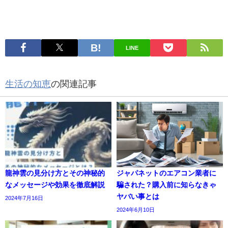
LINE
生活の知恵
の関連記事
龍神雲の見分け方とその神秘的
ジャパネットのエアコン業者に
なメッセージや効果を徹底解説
騙された？購入前に知らなきゃ
ヤバい事とは
2024年7月16日
2024年6月10日