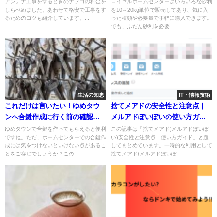
コツも紹介！
の値段を比較
アンテナ工事をするときのナフコの料金を
ロイヤルホームセンターはいろいろな砂利
しらべめました。あわせて格安で工事をす
を10～20kg単位で販売してあり、気に入
るためのコツも紹介しています。...
った種類や必要量で手軽に購入できます。
でも、ふだん砂利を必要...
生活の知恵
IT・情報技術
これだけは言いたい！ゆめタウ
捨てメアドの安全性と注意点｜
ンへ合鍵作成に行く前の確認事
メルアドぽいぽいの使い方ガイ
項
ド
ゆめタウンで合鍵を作ってもらえると便利
この記事は「捨てメアド(メルアドぽいぽ
ですね。ただ、ホームセンターでの合鍵作
い)安全性と注意点｜使い方ガイド」と題
成には気をつけないといけない点があるこ
してまとめています。一時的な利用として
とをご存じでしょうか？この...
捨てメアド(メルアドぽいぽ...