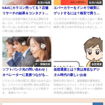
生活の知恵
生活の知恵
b&dにカラコン売ってる？店舗
エバーカラーをドンキで確実に
リサーチの結果＆コンタクトを
ゲットするには？格安で買う方
お得に買うコツをシェア
法もシェアします！
カラコンを近所で購入できると便利です
ドンキでエバーカラーを買うときに一番気
ね。ただ、ドラッグストアではカラコンを
になるのは在庫状況ではないでしょうか？
売っていないお店も多いので、b&dカラコ
確実に買うための方法をまとめました。...
ン取り扱い店舗をリサーチし...
IT・情報技術
仮想通貨
ソフトバンク光の問い合わせ｜
仮想通貨とは？実は身近なデジ
オペレーターに直接つながる番
タル時代の新しいお金
号を教えて！
ソフトバンク光の窓口に電話つながらない
50代の方に向けて、仮想通貨の基本的な
な～ ソフトバンク光の問い合わせ窓口は
仕組みからメリット・デメリットまでを分
なかなか電話が繋がらないことで有名で
かりやすく解説。ブロックチェーン技術や
す。 直接オペレータ...
代表的な仮想通貨の特徴を紹...