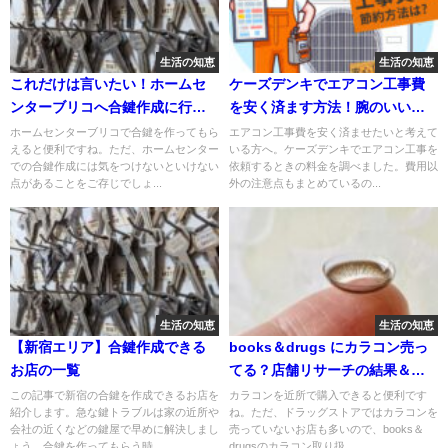
生活の知恵
生活の知恵
これだけは言いたい！ホームセ
ケーズデンキでエアコン工事費
ンターブリコへ合鍵作成に行く
を安く済ます方法！腕のいい業
前の確認事項
者を見つけるコツも紹介
ホームセンターブリコで合鍵を作ってもら
エアコン工事費を安く済ませたいと考えて
えると便利ですね。ただ、ホームセンター
いる方へ。ケーズデンキでエアコン工事を
での合鍵作成には気をつけないといけない
依頼するときの料金を調べました。費用以
点があることをご存じでしょ...
外の注意点もまとめているの...
生活の知恵
生活の知恵
【新宿エリア】合鍵作成できる
books＆drugs にカラコン売っ
お店の一覧
てる？店舗リサーチの結果＆コ
ンタクトをお得に買うコツをシ
この記事で新宿の合鍵を作成できるお店を
カラコンを近所で購入できると便利です
紹介します。急な鍵トラブルは家の近所や
ね。ただ、ドラッグストアではカラコンを
ェア
会社の近くなどの鍵屋で早めに解決しまし
売っていないお店も多いので、books＆
ょう。合鍵を作ってもらう時...
drugsのカラコン取り扱...