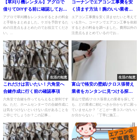
【草刈り機レンタル】アグロで
コーナンでエアコン工事費を安
借りてDIYする前に確認しておく
く済ます方法！腕のいい業者を
べきリスク
見つけるコツも紹介
アグロで草刈機をレンタルするときの料金
エアコン工事費を安く済ませたいと考えて
と手順をまとめました。ケガを予防するた
いる方へ。コーナンでエアコン工事を依頼
めの注意点もまとめたのでお役立てくださ
するときの料金を調べました。費用以外の
い。...
注意点もまとめているのでお...
生活の知恵
生活の知恵
これだけは言いたい！六角堂へ
富山で格安の壁紙/クロス張替え
合鍵作成に行く前の確認事項
業者をカンタンに見つける探し
方
六角堂で合鍵を作ってもらえると便利です
富山で壁紙/クロス張替えの業者を探して
ね。ただ、ホームセンターでの合鍵作成に
も、どの業者に頼むべきか分からずに困っ
は気をつけないといけない点があることを
ていませんか？「どこが一番コスパがいい
ご存じでしょうか？この記事...
か分からない」「丁寧に施工...