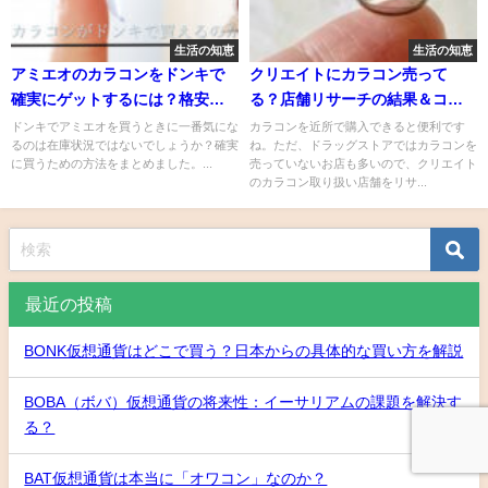
生活の知恵
生活の知恵
アミエオのカラコンをドンキで
クリエイトにカラコン売って
確実にゲットするには？格安で
る？店舗リサーチの結果＆コン
買う方法もシェアします！
タクトをお得に買うコツをシェ
ドンキでアミエオを買うときに一番気にな
カラコンを近所で購入できると便利です
るのは在庫状況ではないでしょうか？確実
ね。ただ、ドラッグストアではカラコンを
ア
に買うための方法をまとめました。...
売っていないお店も多いので、クリエイト
のカラコン取り扱い店舗をリサ...
最近の投稿
BONK仮想通貨はどこで買う？日本からの具体的な買い方を解説
BOBA（ボバ）仮想通貨の将来性：イーサリアムの課題を解決す
る？
BAT仮想通貨は本当に「オワコン」なのか？