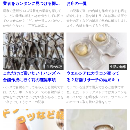
業者をカンタンに見つける探し
お店の一覧
方
堺市で壁紙/クロス張替えの業者を探して
この記事で富山の合鍵を作成できるお店を
も、どの業者に頼むべきか分からずに困っ
紹介します。急な鍵トラブルは家の近所や
ていませんか？「どこが一番コスパがいい
会社の近くなどの鍵屋で早めに解決しまし
か分からない」「丁寧に施工...
ょう。合鍵を作ってもらう時...
生活の知恵
生活の知恵
これだけは言いたい！ハンズ へ
ウエルシアにカラコン売って
合鍵作成に行く前の確認事項
る？店舗リサーチの結果＆コン
タクトをお得に買うコツをシェ
ハンズで合鍵を作ってもらえると便利です
カラコンを近所で購入できると便利です
ね。ただ、ホームセンターでの合鍵作成に
ね。ただ、ドラッグストアではカラコンを
ア
は気をつけないといけない点があることを
売っていないお店も多いので、ウエルシア
ご存じでしょうか？この記事...
のカラコン取り扱い店舗をリサ...