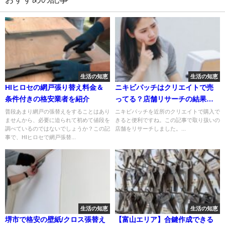
生活の知恵
生活の知恵
HIヒロセの網戸張り替え料金＆
ニキビパッチはクリエイトで売
条件付きの格安業者を紹介
ってる？店舗リサーチの結果を
シェア
普段あまり網戸の張替えをすることはあり
ニキビパッチを近所のクリエイトで購入で
ませんから、必要に迫られて初めて値段を
きると便利ですね。この記事で取り扱いの
調べているのではないでしょうか？この記
店舗をリサーチしました。...
事で、HIヒロセで網戸張替...
生活の知恵
生活の知恵
堺市で格安の壁紙/クロス張替え
【富山エリア】合鍵作成できる