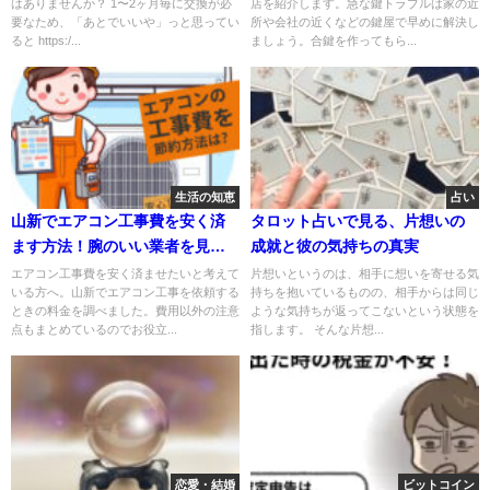
はありませんか？ 1〜2ヶ月毎に交換が必
店を紹介します。急な鍵トラブルは家の近
要なため、「あとでいいや」っと思ってい
所や会社の近くなどの鍵屋で早めに解決し
ると https:/...
ましょう。合鍵を作ってもら...
生活の知恵
占い
山新でエアコン工事費を安く済
タロット占いで見る、片想いの
ます方法！腕のいい業者を見つ
成就と彼の気持ちの真実
けるコツも紹介
エアコン工事費を安く済ませたいと考えて
片想いというのは、相手に想いを寄せる気
いる方へ。山新でエアコン工事を依頼する
持ちを抱いているものの、相手からは同じ
ときの料金を調べました。費用以外の注意
ような気持ちが返ってこないという状態を
点もまとめているのでお役立...
指します。 そんな片想...
恋愛・結婚
ビットコイン