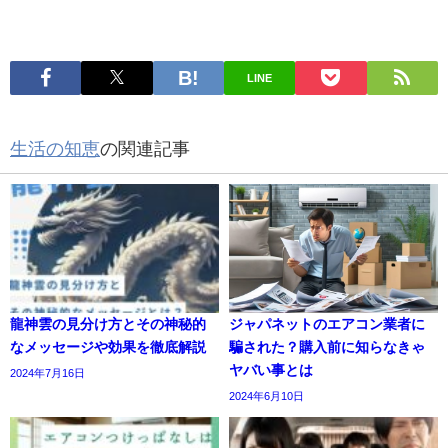
LINE
生活の知恵
の関連記事
龍神雲の見分け方とその神秘的
ジャパネットのエアコン業者に
なメッセージや効果を徹底解説
騙された？購入前に知らなきゃ
ヤバい事とは
2024年7月16日
2024年6月10日