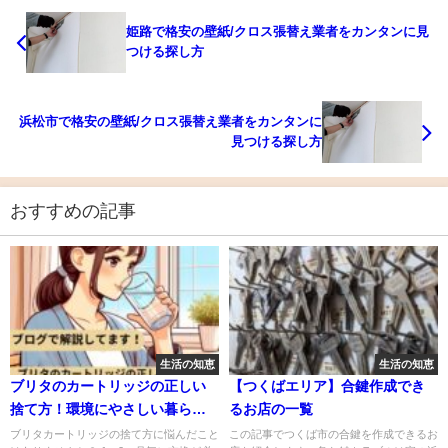
姫路で格安の壁紙/クロス張替え業者をカンタンに見
つける探し方
浜松市で格安の壁紙/クロス張替え業者をカンタンに
見つける探し方
おすすめの記事
生活の知恵
生活の知恵
ブリタのカートリッジの正しい
【つくばエリア】合鍵作成でき
捨て方！環境にやさしい暮らし
るお店の一覧
の第一歩
ブリタカートリッジの捨て方に悩んだこと
この記事でつくば市の合鍵を作成できるお