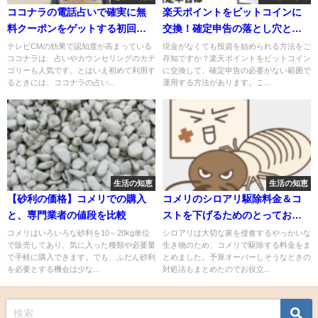
ココナラの電話占いで確実に無
楽天ポイントをビットコインに
料クーポンをゲットする初回登
交換！確定申告の落とし穴と対
録の順番
策まとめ
テレビCMの効果で認知度が高まっている
現金がなくても投資を始められる方法をご
ココナラは、占いやカウンセリングのカテ
存知ですか？楽天ポイントをビットコイン
ゴリーも人気です。とはいえ初めて利用す
に交換して、確定申告の必要がない範囲で
るときには、ココナラの占い...
運用する方法があります。こ...
生活の知恵
生活の知恵
【砂利の価格】コメリでの購入
コメリのシロアリ駆除料金＆コ
と、専門業者の値段を比較
ストを下げるためのとっておき
の方法
コメリはいろいろな砂利を10～20kg単位
シロアリは大切な家を侵食するやっかいな
で販売してあり、気に入った種類や必要量
生き物のため、コメリで駆除する料金をま
で手軽に購入できます。でも、ふだん砂利
とめました。予算オーバーしそうなときの
を必要とする機会は少な...
対処法もまとめたのでお役立...