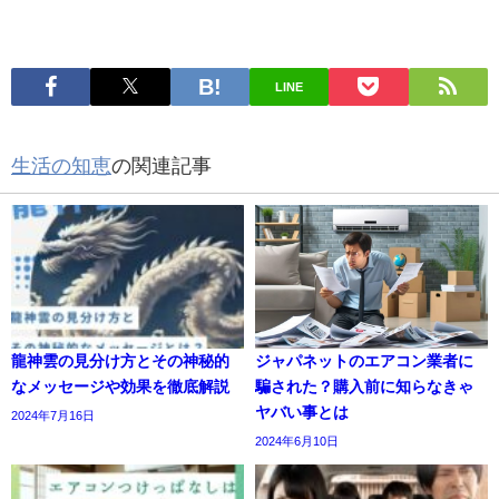
LINE
生活の知恵
の関連記事
龍神雲の見分け方とその神秘的
ジャパネットのエアコン業者に
なメッセージや効果を徹底解説
騙された？購入前に知らなきゃ
ヤバい事とは
2024年7月16日
2024年6月10日