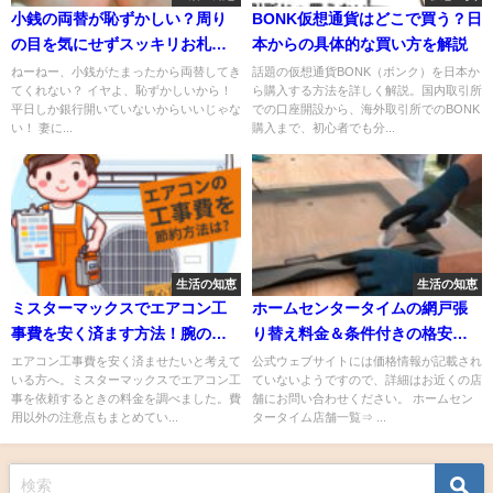
小銭の両替が恥ずかしい？周り
BONK仮想通貨はどこで買う？日
の目を気にせずスッキリお札に
本からの具体的な買い方を解説
する方法
ねーねー、小銭がたまったから両替してき
話題の仮想通貨BONK（ボンク）を日本か
てくれない？ イヤよ、恥ずかしいから！
ら購入する方法を詳しく解説。国内取引所
平日しか銀行開いていないからいいじゃな
での口座開設から、海外取引所でのBONK
い！ 妻に...
購入まで、初心者でも分...
生活の知恵
生活の知恵
ミスターマックスでエアコン工
ホームセンタータイムの網戸張
事費を安く済ます方法！腕のい
り替え料金＆条件付きの格安業
い業者を見つけるコツも紹介
者を紹介
エアコン工事費を安く済ませたいと考えて
公式ウェブサイトには価格情報が記載され
いる方へ。ミスターマックスでエアコン工
ていないようですので、詳細はお近くの店
事を依頼するときの料金を調べました。費
舗にお問い合わせください。 ホームセン
用以外の注意点もまとめてい...
タータイム店舗一覧⇒ ...