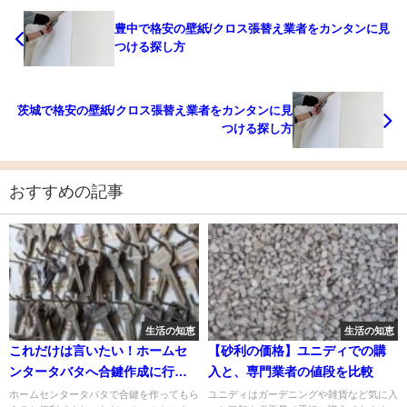
豊中で格安の壁紙/クロス張替え業者をカンタンに見
つける探し方
茨城で格安の壁紙/クロス張替え業者をカンタンに見
つける探し方
おすすめの記事
生活の知恵
生活の知恵
これだけは言いたい！ホームセ
【砂利の価格】ユニディでの購
ンタータバタへ合鍵作成に行く
入と、専門業者の値段を比較
前の確認事項
ホームセンタータバタで合鍵を作ってもら
ユニディはガーデニングや雑貨など気に入