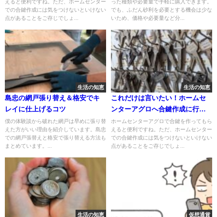
えると便利ですね。ただ、ホームセンター
った種類や必要量で手軽に購入できます。
での合鍵作成には気をつけないといけない
でも、ふだん砂利を必要とする機会は少な
点があることをご存じでしょ...
いため、価格や必要量など分...
生活の知恵
生活の知恵
島忠の網戸張り替え＆格安でキ
これだけは言いたい！ホームセ
レイに仕上げるコツ
ンターアグロへ合鍵作成に行く
前の確認事項
僕の体験談から破れた網戸は早めに張り替
ホームセンターアグロで合鍵を作ってもら
えた方がいい理由を紹介しています。島忠
えると便利ですね。ただ、ホームセンター
での網戸張替えと格安で張り替える方法も
での合鍵作成には気をつけないといけない
まとめています。...
点があることをご存じでしょ...
生活の知恵
仮想通貨