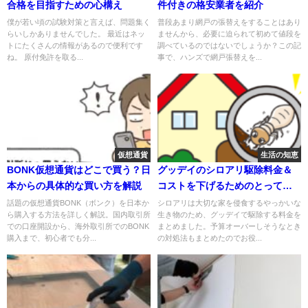
合格を目指すための心構え
件付きの格安業者を紹介
僕が若い頃の試験対策と言えば、問題集く
普段あまり網戸の張替えをすることはあり
らいしかありませんでした。 最近はネッ
ませんから、必要に迫られて初めて値段を
トにたくさんの情報があるので便利です
調べているのではないでしょうか？この記
ね。 原付免許を取る...
事で、ハンズで網戸張替えを...
仮想通貨
生活の知恵
BONK仮想通貨はどこで買う？日
グッデイのシロアリ駆除料金＆
本からの具体的な買い方を解説
コストを下げるためのとってお
きの方法
話題の仮想通貨BONK（ボンク）を日本か
シロアリは大切な家を侵食するやっかいな
ら購入する方法を詳しく解説。国内取引所
生き物のため、グッデイで駆除する料金を
での口座開設から、海外取引所でのBONK
まとめました。予算オーバーしそうなとき
購入まで、初心者でも分...
の対処法もまとめたのでお役...