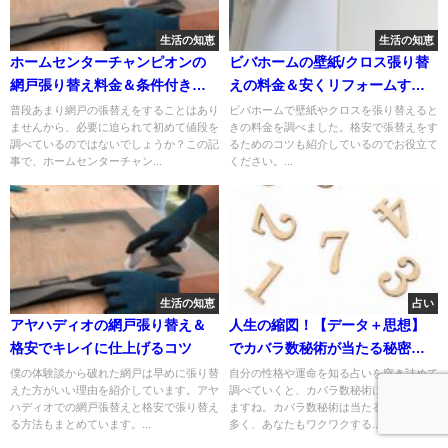
生活の知恵
生活の知恵
ホームセンターチャンピオンの
ビバホームの壁紙/クロス張り替
網戸張り替え料金＆条件付きの
えの料金＆安くリフォームする
格安業者を紹介
秘訣
普段あまり網戸の張替えをすることはあり
ビバホームで壁紙やクロスを張り替えると
ませんから、必要に迫られて初めて値段を
きの料金を調べました。格安で張替えをす
調べているのではないでしょうか？この記
るためのコツも紹介しているのでお役立て
事で、ホームセンターチャン...
ください。...
生活の知恵
占い
アヤハディオの網戸張り替え＆
人生の縮図！【データ＋思想】
格安でキレイに仕上げるコツ
でカバラ数秘術が当たる秘密を
公開
僕の体験談から破れた網戸は早めに張り替
自分の性格や運命を知る占いを突き詰めて
えた方がいい理由を紹介しています。アヤ
調べていくと、カバラ数秘術にたどり着き
ハディオでの網戸張替えと格安で張り替え
ますね。カバラ数秘術は当たるという人は
る方法もまとめています。...
多く、あなたもワクワクする...