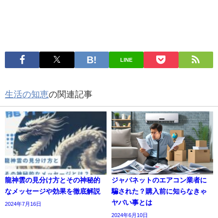
LINE
生活の知恵
の関連記事
龍神雲の見分け方とその神秘的
ジャパネットのエアコン業者に
なメッセージや効果を徹底解説
騙された？購入前に知らなきゃ
ヤバい事とは
2024年7月16日
2024年6月10日