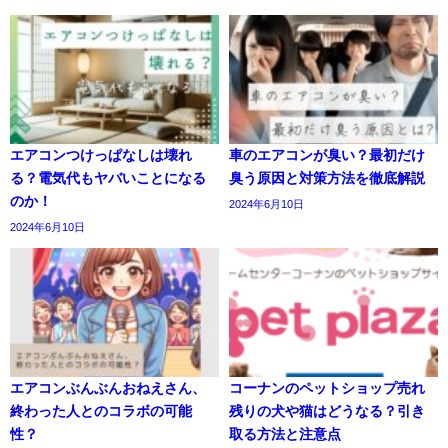
エアコンつけっぱなしは壊れ
車のエアコンが臭い？最初だけ
る？電気代もヤバいことになる
臭う原因と対策方法を徹底解説
のか！
2024年6月10日
2024年6月10日
エアコンぶんぶんおねえさん、
コーナンのペットショップ売れ
終わった人とのコラボの可能
残りの犬や猫はどうなる？引き
性？
取る方法と注意点