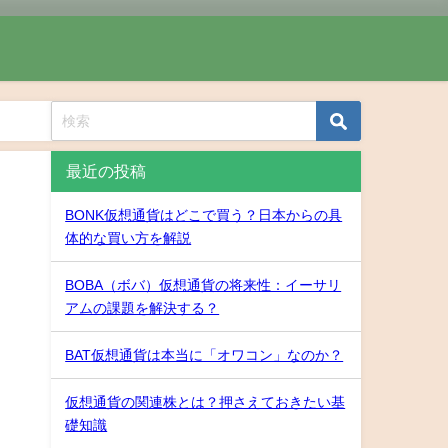
最近の投稿
BONK仮想通貨はどこで買う？日本からの具
体的な買い方を解説
BOBA（ボバ）仮想通貨の将来性：イーサリ
アムの課題を解決する？
BAT仮想通貨は本当に「オワコン」なのか？
仮想通貨の関連株とは？押さえておきたい基
礎知識