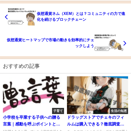
仮想通貨ネム（XEM）とは？コミュニティの力で進
化を続けるブロックチェーン
仮想通貨ヒートマップで市場の動きを効率的にチェ
ックしよう
おすすめの記事
子育て
生活の知恵
小学校を卒業する子供への贈る
ドラッグストアでチェキのフィ
言葉｜感動を呼ぶポイントと文
ルムは購入できる？徹底調査し
例
ました！