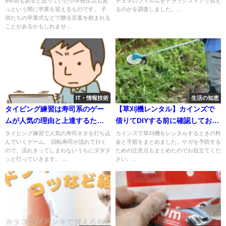
6年間もあると思っていた小学校生活もあ
チェキのフィルムをドラッグストアで買え
っという間に卒業を迎えるものです。 子
るのかを調査しました。...
供たちの卒業式などで贈る言葉を頼まれる
ことがあるかもしれませ...
IT・情報技術
生活の知恵
タイピング練習は寿司系のゲー
【草刈機レンタル】カインズで
ムが人気の理由と上達するため
借りてDIYする前に確認しておく
のコツ
べきリスク
タイピング練習で人気の寿司ネタを打ち込
カインズで草刈機をレンタルするときの料
んでいくゲーム。 回転寿司が流れて行く
金と手順をまとめました。ケガを予防する
ので、流れきってしまわないうちにダダダ
ための注意点もまとめたのでお役立てくだ
ッと打っていきます。 ...
さい。...