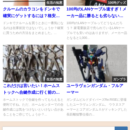
生活の知恵
100均グッズ
クルームのカラコンをドンキで
100均のLANケーブル速すぎ！メ
確実にゲットするには？格安で
ーカー品に勝るとも劣らない速
買う方法もシェアします！
度は驚愕の●メガ！
ドンキでクルームを買うときに一番気にな
100均のLANケーブルってどうなんだろ
るのは在庫状況ではないでしょうか？確実
う？ 家電量販店で売られているLANケー
に買うための方法をまとめました。...
ブルでも安いのはありますが、メーカー品
となると1,000...
生活の知恵
ガンプラ
これだけは言いたい！ホームス
ユーラヴェンガンダム・フルア
トックへ合鍵作成に行く前の確
ーマー
認事項
ホームストックで合鍵を作ってもらえると
ガンダムビルドダイバーズRe:RISEに登場
便利ですね。ただ、ホームセンターでの合
したユーラヴェンガンダム。 ウラヌスア
鍵作成には気をつけないといけない点があ
ーマーとコアガンダムⅡがドッキングした
ることをご存じでしょうか？...
長距離狙撃仕様の...