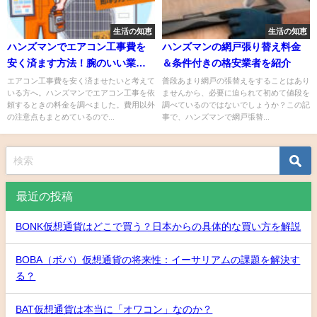
生活の知恵
生活の知恵
ハンズマンでエアコン工事費を
ハンズマンの網戸張り替え料金
安く済ます方法！腕のいい業者
＆条件付きの格安業者を紹介
を見つけるコツも紹介
エアコン工事費を安く済ませたいと考えて
普段あまり網戸の張替えをすることはあり
いる方へ。ハンズマンでエアコン工事を依
ませんから、必要に迫られて初めて値段を
頼するときの料金を調べました。費用以外
調べているのではないでしょうか？この記
の注意点もまとめているので...
事で、ハンズマンで網戸張替...
最近の投稿
BONK仮想通貨はどこで買う？日本からの具体的な買い方を解説
BOBA（ボバ）仮想通貨の将来性：イーサリアムの課題を解決す
る？
BAT仮想通貨は本当に「オワコン」なのか？