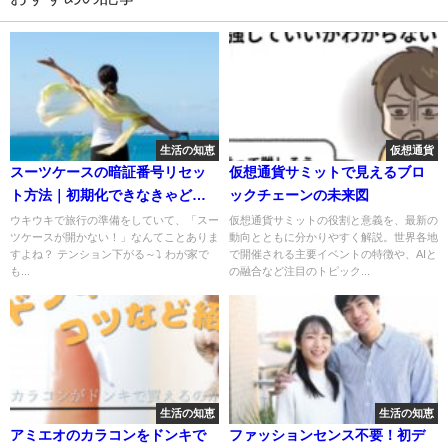
生活の知恵
仮想通貨
スーツケースの暗証番号リセッ
仮想通貨サミットで見えるブロ
ト方法｜初期化できなきゃどう
ックチェーンの未来図
する！？
ウキウキで旅行の準備をしていて、「スー
仮想通貨サミットの役割と意義を、最新の
ツケースが開かない！」なんてことありま
動向とともに分かりやすく解説。世界各地
すよね？ テンション下がる～⤵ わが家で
で開催される主要イベントの特徴や、AIと
も...
の融合など注目のトピック...
生活の知恵
生活の知恵
アミエオのカラコンをドンキで
ファッションセンス不要！初デ