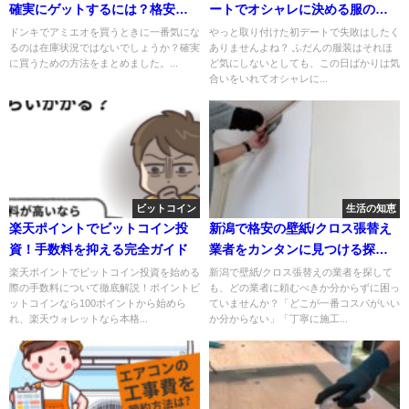
確実にゲットするには？格安で
ートでオシャレに決める服の選
買う方法もシェアします！
び方
ドンキでアミエオを買うときに一番気にな
やっと取り付けた初デートで失敗はしたく
るのは在庫状況ではないでしょうか？確実
ありませんよね？ ふだんの服装はそれほ
に買うための方法をまとめました。...
ど気にしないとしても、この日ばかりは気
合いをいれてオシャレに...
ビットコイン
生活の知恵
楽天ポイントでビットコイン投
新潟で格安の壁紙/クロス張替え
資！手数料を抑える完全ガイド
業者をカンタンに見つける探し
方
楽天ポイントでビットコイン投資を始める
新潟で壁紙/クロス張替えの業者を探して
際の手数料について徹底解説！ポイントビ
も、どの業者に頼むべきか分からずに困っ
ットコインなら100ポイントから始めら
ていませんか？「どこが一番コスパがいい
れ、楽天ウォレットなら本格...
か分からない」「丁寧に施工...