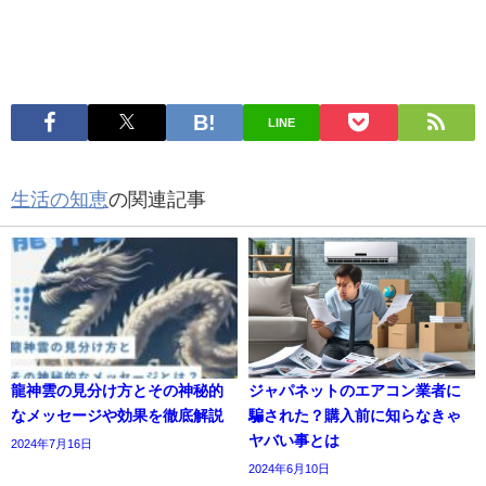
LINE
生活の知恵
の関連記事
龍神雲の見分け方とその神秘的
ジャパネットのエアコン業者に
なメッセージや効果を徹底解説
騙された？購入前に知らなきゃ
ヤバい事とは
2024年7月16日
2024年6月10日