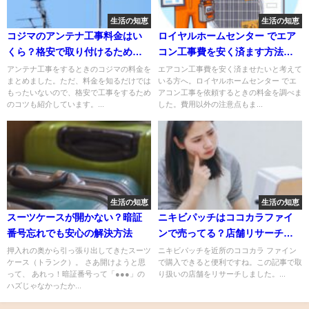
生活の知恵
生活の知恵
コジマのアンテナ工事料金はい
ロイヤルホームセンター でエア
くら？格安で取り付けるための
コン工事費を安く済ます方法！
コツも紹介！
腕のいい業者を見つけるコツも
アンテナ工事をするときのコジマの料金を
エアコン工事費を安く済ませたいと考えて
まとめました。ただ、料金を知るだけでは
いる方へ。ロイヤルホームセンター でエ
紹介
もったいないので、格安で工事をするため
アコン工事を依頼するときの料金を調べま
のコツも紹介しています。...
した。費用以外の注意点もま...
生活の知恵
生活の知恵
スーツケースが開かない？暗証
ニキビパッチはココカラファイ
番号忘れでも安心の解決方法
ンで売ってる？店舗リサーチの
結果をシェア
押入れの奥から引っ張り出してきたスーツ
ニキビパッチを近所のココカラ ファイン
ケース（トランク）。 さあ開けようと思
で購入できると便利ですね。この記事で取
って、 あれっ！暗証番号って「●●●」の
り扱いの店舗をリサーチしました。...
ハズじゃなかったか...