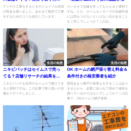
るためのコツも紹介！
アンテナ工事をするときのジョイフル本田
カンセキで合鍵を作ってもらえると便利で
の料金を調べました。あわせて格安で工事
すね。ただ、ホームセンターでの合鍵作成
をするためのコツも紹介しています。...
には気をつけないといけない点があること
をご存じでしょうか？この記...
生活の知恵
生活の知恵
ニキビパッチはセイムスで売っ
OK ホームの網戸張り替え料金＆
てる？店舗リサーチの結果をシ
条件付きの格安業者を紹介
ェア
ニキビパッチを近所のセイムスで購入でき
普段あまり網戸の張替えをすることはあり
ると便利ですね。この記事で取り扱いの店
ませんから、必要に迫られて初めて値段を
舗をリサーチしました。...
調べているのではないでしょうか？この記
事で、OKホームで網戸張替...