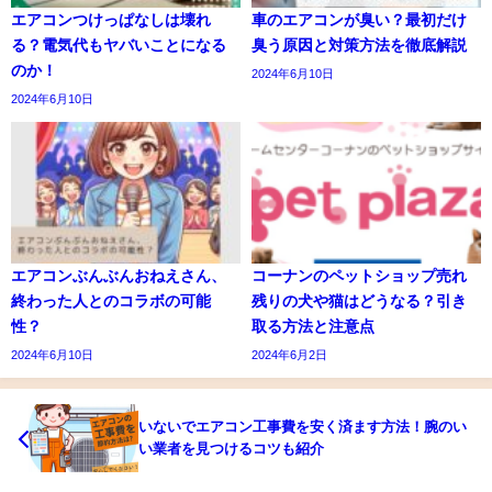
エアコンつけっぱなしは壊れ
車のエアコンが臭い？最初だけ
る？電気代もヤバいことになる
臭う原因と対策方法を徹底解説
のか！
2024年6月10日
2024年6月10日
エアコンぶんぶんおねえさん、
コーナンのペットショップ売れ
終わった人とのコラボの可能
残りの犬や猫はどうなる？引き
性？
取る方法と注意点
2024年6月10日
2024年6月2日
いないでエアコン工事費を安く済ます方法！腕のい
い業者を見つけるコツも紹介