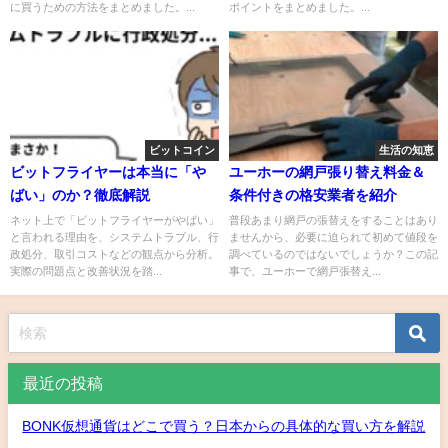
に買うための方法をまとめました。...
ポイントをまとめました。...
ビットコイン
生活の知恵
ビットフライヤーは本当に「や
ユーホーの網戸張り替え料金＆
ばい」のか？徹底解説
条件付きの格安業者を紹介
ネット上で「ビットフライヤーがやばい」
普段あまり網戸の張替えをすることはあり
と言われる理由を、システムトラブル、行
ませんから、必要に迫られて初めて値段を
政処分、取引コストなどの観点から分析。
調べているのではないでしょうか？この記
実際の問題点と改善状況を踏...
事で、ユーホーで網戸張替え...
最近の投稿
BONK仮想通貨はどこで買う？日本からの具体的な買い方を解説