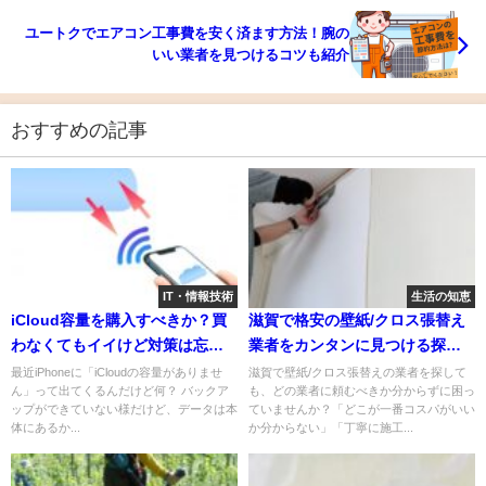
ユートクでエアコン工事費を安く済ます方法！腕の
いい業者を見つけるコツも紹介
おすすめの記事
IT・情報技術
生活の知恵
iCloud容量を購入すべきか？買
滋賀で格安の壁紙/クロス張替え
わなくてもイイけど対策は忘れ
業者をカンタンに見つける探し
ずに！
方
最近iPhoneに「iCloudの容量がありませ
滋賀で壁紙/クロス張替えの業者を探して
ん」って出てくるんだけど何？ バックア
も、どの業者に頼むべきか分からずに困っ
ップができていない様だけど、データは本
ていませんか？「どこが一番コスパがいい
体にあるか...
か分からない」「丁寧に施工...