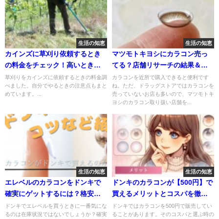
生活の知恵
生活の知恵
カインズに草刈り依頼するとき
マツモトキヨシにカラコン売っ
の料金をチェック！高いときは
てる？店舗リサーチの結果＆コ
自分でやる？
ンタクトをお得に買うコツをシ
草刈りをカインズに依頼するときの料金調
カラコンを近所で購入できると便利です
べました。自分でやるときの注意点もまと
ね。ただ、ドラッグストアではカラコンを
ェア
めています。...
売っていないお店も多いので、マツモトキ
ヨシのカラコン取り扱い店舗を...
生活の知恵
生活の知恵
エレベルのカラコンをドンキで
ドンキのカラコンが【500円】で
確実にゲットするには？格安で
買えるメリットとコスパを徹底
買う方法もシェアします！
解説
ドンキでエレベルを買うときに一番気にな
ドンキではカラコンを500円で販売してい
るのは在庫状況ではないでしょうか？確実
ることがあります。そのコスパと選ぶ時の