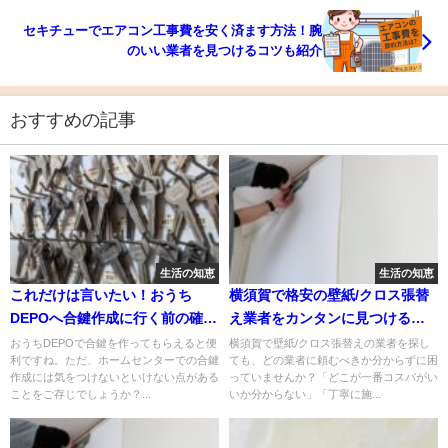
セキチューでエアコン工事費を安く済ます方法！腕
のいい業者を見つけるコツも紹介
おすすめの記事
生活の知恵
生活の知恵
これだけは言いたい！おうち
横須賀で格安の壁紙/クロス張替
DEPOへ合鍵作成に行く前の確認
え業者をカンタンに見つける探
事項
し方
おうちDEPOで合鍵を作ってもらえると便
横須賀で壁紙/クロス張替えの業者を探し
利ですね。ただ、ホームセンターでの合鍵
ても、どの業者に頼むべきか分からずに困
作成には気をつけないといけない点がある
っていませんか？「どこが一番コスパがい
ことをご存じでしょうか？...
いか分からない」「丁寧に施...