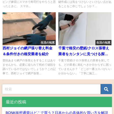
ピング練習にスマホで寿司打をやろうと思
鍵作成には気をつけないといけない点があ
ったときに、 スマホ...
ることをご存じでしょうか？...
生活の知恵
生活の知恵
西村ジョイの網戸張り替え料金
千葉で格安の壁紙/クロス張替え
＆条件付きの格安業者を紹介
業者をカンタンに見つける探し
方
普段あまり網戸の張替えをすることはあり
千葉で壁紙/クロス張替えの業者を探して
ませんから、必要に迫られて初めて値段を
も、どの業者に頼むべきか分からずに困っ
調べているのではないでしょうか？この記
ていませんか？「どこが一番コスパがいい
事で、西村ジョイで網戸張替...
か分からない」「丁寧に施工...
最近の投稿
BONK仮想通貨はどこで買う？日本からの具体的な買い方を解説