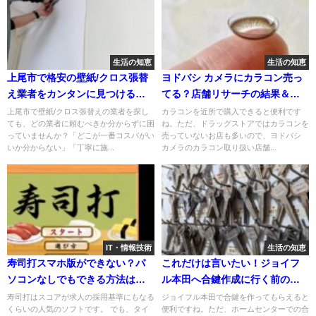
生活の知恵
生活の知恵
上尾市で格安の壁紙/クロス張替
ヨドバシ カメラにカラコン売っ
え業者をカンタンに見つける探
てる？店舗リサーチの結果＆コ
し方
ンタクトをお得に買うコツをシ
上尾市で壁紙/クロス張替えの業者を探し
カラコンを近所で購入できると便利です
ても、どの業者に頼むべきか分からずに困
ね。ただ、ドラッグストアではカラコンを
ェア
っていませんか？「どこが一番コスパがい
売っていないお店も多いので、ヨドバシ
いか分からない」「丁寧に施...
カメラのカラコン取り扱い店舗...
IT・情報技術
生活の知恵
寿司打スマホ版ができない？パ
これだけは言いたい！ジョイフ
ソコンなしでもできる方法はコ
ル本田へ合鍵作成に行く前の確
レ！
認事項
寿司打はスコアが求人の採用基準にもなる
ジョイフル本田で合鍵を作ってもらえると
くらいの人気のソフトです。 でも、タイ
便利ですね。ただ、ホームセンターでの合