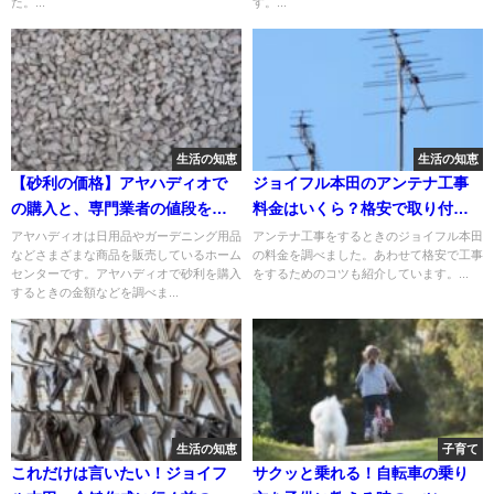
た。...
す。...
生活の知恵
生活の知恵
【砂利の価格】アヤハディオで
ジョイフル本田のアンテナ工事
の購入と、専門業者の値段を比
料金はいくら？格安で取り付け
較
るためのコツも紹介！
アヤハディオは日用品やガーデニング用品
アンテナ工事をするときのジョイフル本田
などさまざまな商品を販売しているホーム
の料金を調べました。あわせて格安で工事
センターです。アヤハディオで砂利を購入
をするためのコツも紹介しています。...
するときの金額などを調べま...
生活の知恵
子育て
これだけは言いたい！ジョイフ
サクッと乗れる！自転車の乗り