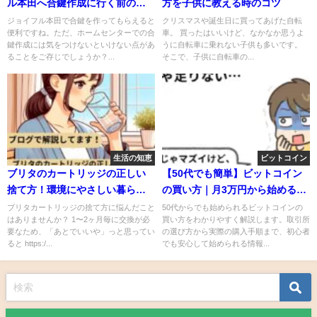
ル本田へ合鍵作成に行く前の確
方を子供に教える時のコツ
認事項
ジョイフル本田で合鍵を作ってもらえると
クリスマスや誕生日に買ってあげた自転
便利ですね。ただ、ホームセンターでの合
車。 買ったはいいけど、なかなか思うよ
鍵作成には気をつけないといけない点があ
うに自転車に乗れない子供も多いです。
ることをご存じでしょうか？...
そこで、子供に自転車の...
生活の知恵
ビットコイン
ブリタのカートリッジの正しい
【50代でも簡単】ビットコイン
捨て方！環境にやさしい暮らし
の買い方｜月3万円から始める資
の第一歩
産運用術
ブリタカートリッジの捨て方に悩んだこと
50代からでも始められるビットコインの
はありませんか？ 1〜2ヶ月毎に交換が必
買い方をわかりやすく解説します。取引所
要なため、「あとでいいや」っと思ってい
の選び方から実際の購入手順まで、初心者
ると https:/...
でも安心して始められる情報...