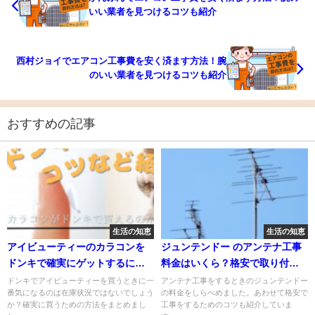
いい業者を見つけるコツも紹介
西村ジョイでエアコン工事費を安く済ます方法！腕
のいい業者を見つけるコツも紹介
おすすめの記事
生活の知恵
生活の知恵
アイビューティーのカラコンを
ジュンテンドー のアンテナ工事
ドンキで確実にゲットするに
料金はいくら？格安で取り付け
は？格安で買う方法もシェアし
るためのコツも紹介！
ドンキでアイビューティーを買うときに一
アンテナ工事をするときのジュンテンドー
番気になるのは在庫状況ではないでしょう
の料金をしらべめました。あわせて格安で
ます！
か？確実に買うための方法をまとめまし
工事をするためのコツも紹介していま